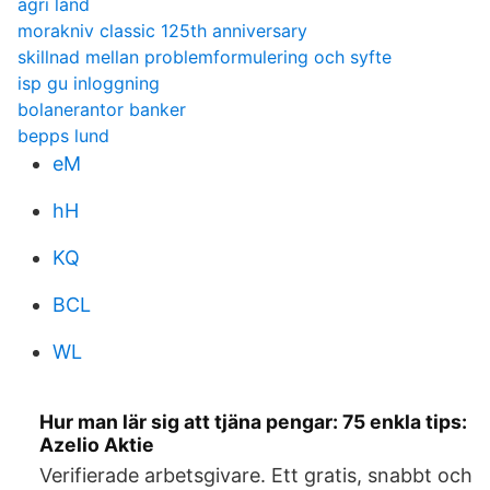
agri land
morakniv classic 125th anniversary
skillnad mellan problemformulering och syfte
isp gu inloggning
bolanerantor banker
bepps lund
eM
hH
KQ
BCL
WL
Hur man lär sig att tjäna pengar: 75 enkla tips:
Azelio Aktie
Verifierade arbetsgivare. Ett gratis, snabbt och